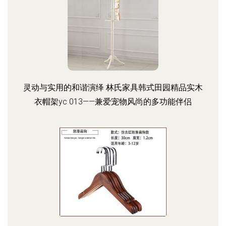
灵动与实用的和谐演绎 林氏家具韩式田园精品实木
衣帽架yc 013——兼爱宠物风尚的多功能伴侣