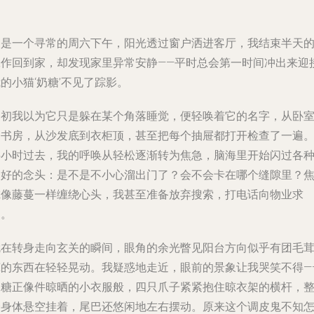
那是一个寻常的周六下午，阳光透过窗户洒进客厅，我结束半天
工作回到家，却发现家里异常安静——平时总会第一时间冲出来迎
的小猫‘奶糖’不见了踪影。
起初我以为它只是躲在某个角落睡觉，便轻唤着它的名字，从卧
到书房，从沙发底到衣柜顶，甚至把每个抽屉都打开检查了一遍
半小时过去，我的呼唤从轻松逐渐转为焦急，脑海里开始闪过各
不好的念头：是不是不小心溜出门了？会不会卡在哪个缝隙里？
虑像藤蔓一样缠绕心头，我甚至准备放弃搜索，打电话向物业求
助。
就在转身走向玄关的瞬间，眼角的余光瞥见阳台方向似乎有团毛
茸的东西在轻轻晃动。我疑惑地走近，眼前的景象让我哭笑不得—
奶糖正像件晾晒的小衣服般，四只爪子紧紧抱住晾衣架的横杆，
个身体悬空挂着，尾巴还悠闲地左右摆动。原来这个调皮鬼不知