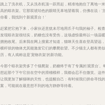
么跳上了洗衣机，又从洗衣机顶一跃而起，精准地抱住了离地一
多高的晾衣架。它那双琥珀色的眼睛无辜地望着我，仿佛在说：‘
人你看，我找到个新观景台！’
我赶紧把它抱下来，小家伙还意犹未尽地用爪子勾我的袖子。检
后发现晾衣架很结实，奶糖也没有受伤，这场虚惊最终以一场温
的拥抱收尾。后来我在网上搜索才知道，猫咪天生喜欢登高望远
而横杆状的物体尤其能激发它们的攀爬欲望。不少猫主人都有类
历，有人戏称这是‘宠物衣架’的新功能。
如今那个晾衣架旁多了个猫爬架，奶糖终于有了专属的‘观景台’。
当想起那个下午它挂在空中的滑稽模样，我都会忍不住微笑。这
事让我更加了解猫咪的天性，也提醒自己：有时候我们拼命寻找
答案，可能就在最意想不到的地方静静等待着。